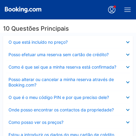
10 Questões Principais
Elemento
O que está incluído no preço?
fechado
Elemento
Posso efetuar uma reserva sem cartão de crédito?
fechado
Elemento
Como é que sei que a minha reserva está confirmada?
fechado
Elemento
Posso alterar ou cancelar a minha reserva através de
fechado
Booking.com?
Elemento
O que é o meu código PIN e por que preciso dele?
fechado
Elemento
Onde posso encontrar os contactos da propriedade?
fechado
Elemento
Como posso ver os preços?
fechado
Elemento
Estou a introduzir os dados do meu cartão de crédito,