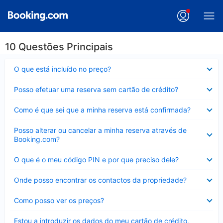
10 Questões Principais
Elemento
O que está incluído no preço?
fechado
Elemento
Posso efetuar uma reserva sem cartão de crédito?
fechado
Elemento
Como é que sei que a minha reserva está confirmada?
fechado
Elemento
Posso alterar ou cancelar a minha reserva através de
fechado
Booking.com?
Elemento
O que é o meu código PIN e por que preciso dele?
fechado
Elemento
Onde posso encontrar os contactos da propriedade?
fechado
Elemento
Como posso ver os preços?
fechado
Elemento
Estou a introduzir os dados do meu cartão de crédito,