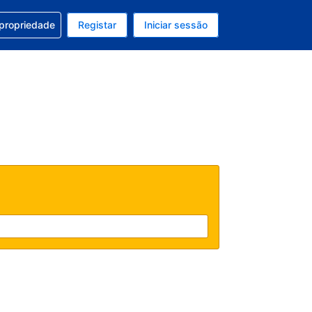
om a sua reserva
 propriedade
Registar
Iniciar sessão
atual é Dólar dos EUA
u idioma atual é Português