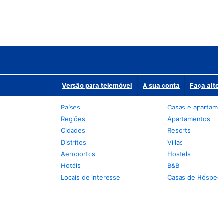
Versão para telemóvel
A sua conta
Faça alt
Países
Casas e aparta
Regiões
Apartamentos
Cidades
Resorts
Distritos
Villas
Aeroportos
Hostels
Hotéis
B&B
Locais de interesse
Casas de Hóspe