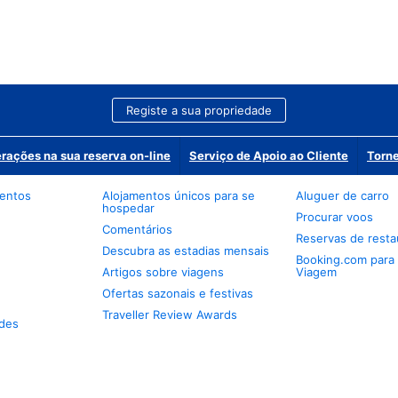
Registe a sua propriedade
erações na sua reserva on-line
Serviço de Apoio ao Cliente
Torne
mentos
Alojamentos únicos para se
Aluguer de carro
hospedar
Procurar voos
Comentários
Reservas de resta
Descubra as estadias mensais
Booking.com para
Artigos sobre viagens
Viagem
Ofertas sazonais e festivas
Traveller Review Awards
des