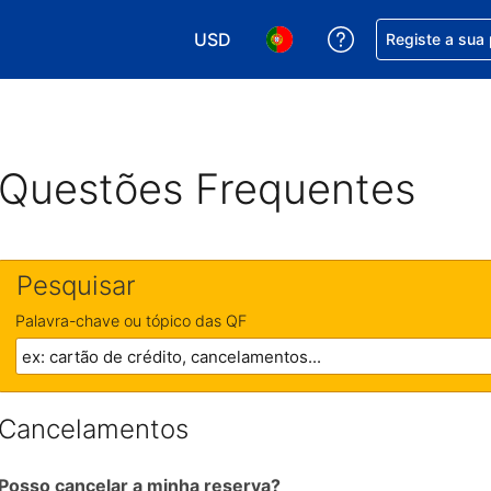
USD
Obtenha ajuda c
Registe a sua
Escolha a sua moeda. A sua moeda 
Escolha o seu idioma. O se
Questões Frequentes
Pesquisar
Palavra-chave ou tópico das QF
Cancelamentos
Posso cancelar a minha reserva?