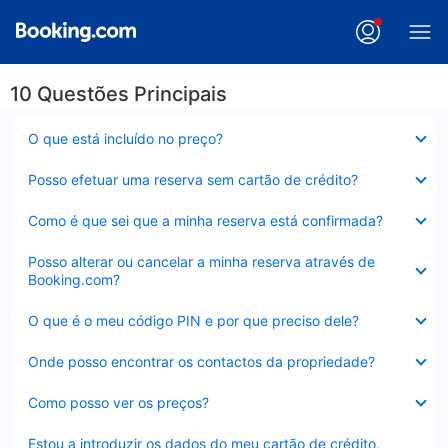
10 Questões Principais
Elemento
O que está incluído no preço?
fechado
Elemento
Posso efetuar uma reserva sem cartão de crédito?
fechado
Elemento
Como é que sei que a minha reserva está confirmada?
fechado
Elemento
Posso alterar ou cancelar a minha reserva através de
fechado
Booking.com?
Elemento
O que é o meu código PIN e por que preciso dele?
fechado
Elemento
Onde posso encontrar os contactos da propriedade?
fechado
Elemento
Como posso ver os preços?
fechado
Elemento
Estou a introduzir os dados do meu cartão de crédito,