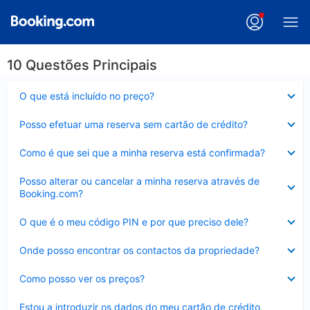
10 Questões Principais
Elemento
O que está incluído no preço?
fechado
Elemento
Posso efetuar uma reserva sem cartão de crédito?
fechado
Elemento
Como é que sei que a minha reserva está confirmada?
fechado
Elemento
Posso alterar ou cancelar a minha reserva através de
fechado
Booking.com?
Elemento
O que é o meu código PIN e por que preciso dele?
fechado
Elemento
Onde posso encontrar os contactos da propriedade?
fechado
Elemento
Como posso ver os preços?
fechado
Elemento
Estou a introduzir os dados do meu cartão de crédito,