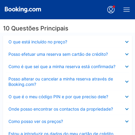
10 Questões Principais
Elemento
O que está incluído no preço?
fechado
Elemento
Posso efetuar uma reserva sem cartão de crédito?
fechado
Elemento
Como é que sei que a minha reserva está confirmada?
fechado
Elemento
Posso alterar ou cancelar a minha reserva através de
fechado
Booking.com?
Elemento
O que é o meu código PIN e por que preciso dele?
fechado
Elemento
Onde posso encontrar os contactos da propriedade?
fechado
Elemento
Como posso ver os preços?
fechado
Elemento
Estou a introduzir os dados do meu cartão de crédito,