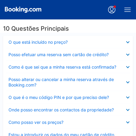
10 Questões Principais
Elemento
O que está incluído no preço?
fechado
Elemento
Posso efetuar uma reserva sem cartão de crédito?
fechado
Elemento
Como é que sei que a minha reserva está confirmada?
fechado
Elemento
Posso alterar ou cancelar a minha reserva através de
fechado
Booking.com?
Elemento
O que é o meu código PIN e por que preciso dele?
fechado
Elemento
Onde posso encontrar os contactos da propriedade?
fechado
Elemento
Como posso ver os preços?
fechado
Elemento
Estou a introduzir os dados do meu cartão de crédito,