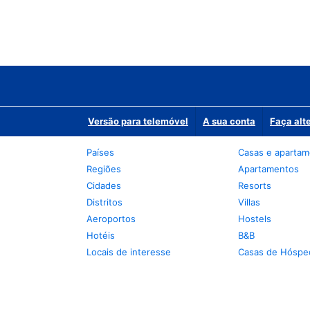
Versão para telemóvel
A sua conta
Faça alt
Países
Casas e aparta
Regiões
Apartamentos
Cidades
Resorts
Distritos
Villas
Aeroportos
Hostels
Hotéis
B&B
Locais de interesse
Casas de Hóspe