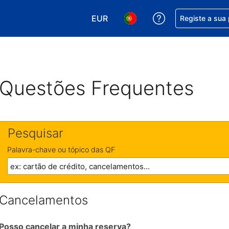
EUR
Obtenha ajuda c
Registe a sua
Escolha a sua moeda. A sua moeda
Escolha o seu idioma. O se
Questões Frequentes
Pesquisar
Palavra-chave ou tópico das QF
Cancelamentos
Posso cancelar a minha reserva?