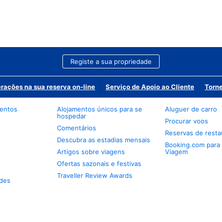
Registe a sua propriedade
erações na sua reserva on-line
Serviço de Apoio ao Cliente
Torne
mentos
Alojamentos únicos para se
Aluguer de carro
hospedar
Procurar voos
Comentários
Reservas de resta
Descubra as estadias mensais
Booking.com para
Artigos sobre viagens
Viagem
Ofertas sazonais e festivas
Traveller Review Awards
des