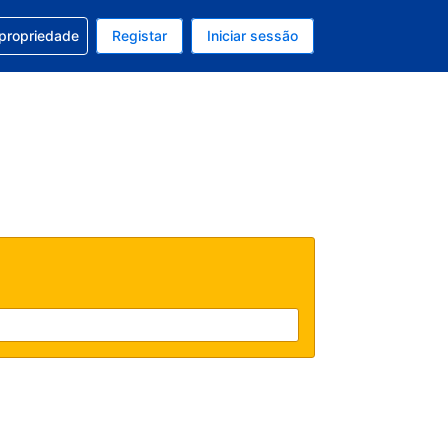
om a sua reserva
 propriedade
Registar
Iniciar sessão
 atual é EUR
u idioma atual é Português