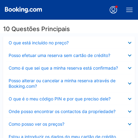
10 Questões Principais
Elemento
O que está incluído no preço?
fechado
Elemento
Posso efetuar uma reserva sem cartão de crédito?
fechado
Elemento
Como é que sei que a minha reserva está confirmada?
fechado
Elemento
Posso alterar ou cancelar a minha reserva através de
fechado
Booking.com?
Elemento
O que é o meu código PIN e por que preciso dele?
fechado
Elemento
Onde posso encontrar os contactos da propriedade?
fechado
Elemento
Como posso ver os preços?
fechado
Elemento
Estou a introduzir os dados do meu cartão de crédito,