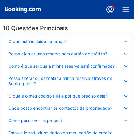
10 Questões Principais
Elemento
O que está incluído no preço?
fechado
Elemento
Posso efetuar uma reserva sem cartão de crédito?
fechado
Elemento
Como é que sei que a minha reserva está confirmada?
fechado
Elemento
Posso alterar ou cancelar a minha reserva através de
fechado
Booking.com?
Elemento
O que é o meu código PIN e por que preciso dele?
fechado
Elemento
Onde posso encontrar os contactos da propriedade?
fechado
Elemento
Como posso ver os preços?
fechado
Elemento
Estou a introduzir os dados do meu cartão de crédito,