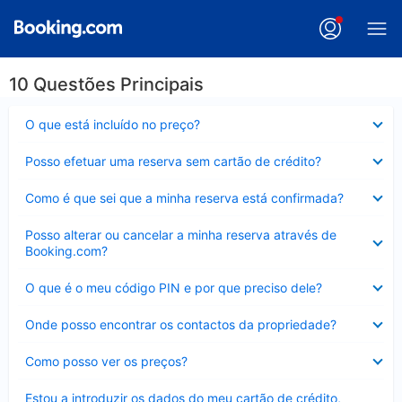
10 Questões Principais
Elemento
O que está incluído no preço?
fechado
Elemento
Posso efetuar uma reserva sem cartão de crédito?
fechado
Elemento
Como é que sei que a minha reserva está confirmada?
fechado
Elemento
Posso alterar ou cancelar a minha reserva através de
fechado
Booking.com?
Elemento
O que é o meu código PIN e por que preciso dele?
fechado
Elemento
Onde posso encontrar os contactos da propriedade?
fechado
Elemento
Como posso ver os preços?
fechado
Elemento
Estou a introduzir os dados do meu cartão de crédito,