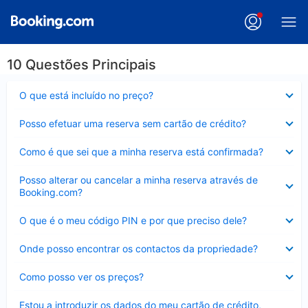
10 Questões Principais
Elemento
O que está incluído no preço?
fechado
Elemento
Posso efetuar uma reserva sem cartão de crédito?
fechado
Elemento
Como é que sei que a minha reserva está confirmada?
fechado
Elemento
Posso alterar ou cancelar a minha reserva através de
fechado
Booking.com?
Elemento
O que é o meu código PIN e por que preciso dele?
fechado
Elemento
Onde posso encontrar os contactos da propriedade?
fechado
Elemento
Como posso ver os preços?
fechado
Elemento
Estou a introduzir os dados do meu cartão de crédito,