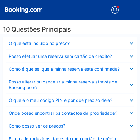
10 Questões Principais
Elemento
O que está incluído no preço?
fechado
Elemento
Posso efetuar uma reserva sem cartão de crédito?
fechado
Elemento
Como é que sei que a minha reserva está confirmada?
fechado
Elemento
Posso alterar ou cancelar a minha reserva através de
fechado
Booking.com?
Elemento
O que é o meu código PIN e por que preciso dele?
fechado
Elemento
Onde posso encontrar os contactos da propriedade?
fechado
Elemento
Como posso ver os preços?
fechado
Elemento
Estou a introduzir os dados do meu cartão de crédito,