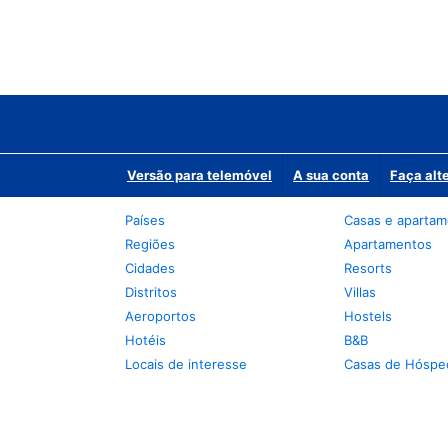
Versão para telemóvel
A sua conta
Faça alt
Países
Casas e aparta
Regiões
Apartamentos
Cidades
Resorts
Distritos
Villas
Aeroportos
Hostels
Hotéis
B&B
Locais de interesse
Casas de Hóspe