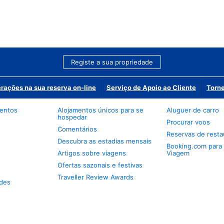
Registe a sua propriedade
erações na sua reserva on-line
Serviço de Apoio ao Cliente
Torne
mentos
Alojamentos únicos para se
Aluguer de carro
hospedar
Procurar voos
Comentários
Reservas de resta
Descubra as estadias mensais
Booking.com para
Artigos sobre viagens
Viagem
Ofertas sazonais e festivas
Traveller Review Awards
des