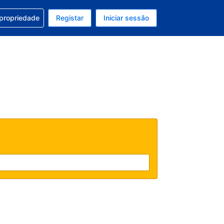
om a sua reserva
 propriedade
Registar
Iniciar sessão
 atual é EUR
u idioma atual é Português