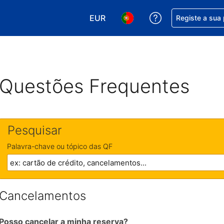
EUR
Obtenha ajuda c
Registe a sua
Escolha a sua moeda. A sua moeda
Escolha o seu idioma. O se
Questões Frequentes
Pesquisar
Palavra-chave ou tópico das QF
Cancelamentos
Posso cancelar a minha reserva?