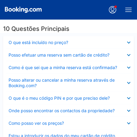
10 Questões Principais
Elemento
O que está incluído no preço?
fechado
Elemento
Posso efetuar uma reserva sem cartão de crédito?
fechado
Elemento
Como é que sei que a minha reserva está confirmada?
fechado
Elemento
Posso alterar ou cancelar a minha reserva através de
fechado
Booking.com?
Elemento
O que é o meu código PIN e por que preciso dele?
fechado
Elemento
Onde posso encontrar os contactos da propriedade?
fechado
Elemento
Como posso ver os preços?
fechado
Elemento
Estou a introduzir os dados do meu cartão de crédito,