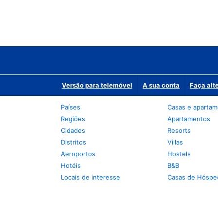
Versão para telemóvel
A sua conta
Faça alt
Países
Casas e aparta
Regiões
Apartamentos
Cidades
Resorts
Distritos
Villas
Aeroportos
Hostels
Hotéis
B&B
Locais de interesse
Casas de Hóspe