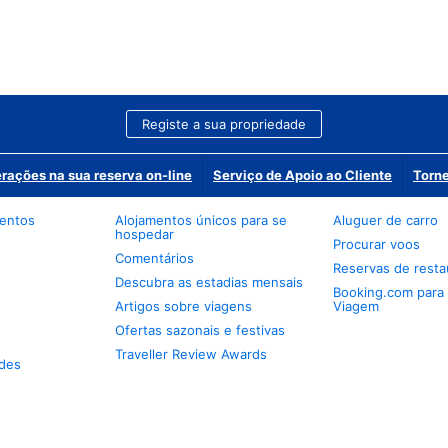
Registe a sua propriedade
erações na sua reserva on-line
Serviço de Apoio ao Cliente
Torne
mentos
Alojamentos únicos para se
Aluguer de carro
hospedar
Procurar voos
Comentários
Reservas de resta
Descubra as estadias mensais
Booking.com para
Artigos sobre viagens
Viagem
Ofertas sazonais e festivas
Traveller Review Awards
des