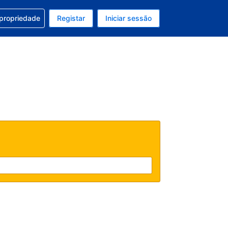
om a sua reserva
 propriedade
Registar
Iniciar sessão
 atual é EUR
u idioma atual é Português