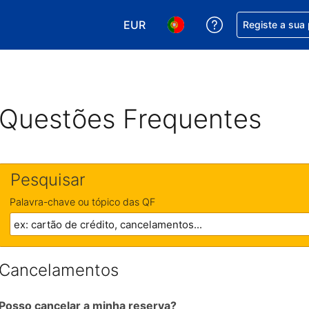
EUR
Obtenha ajuda c
Registe a sua
Escolha a sua moeda. A sua moeda
Escolha o seu idioma. O se
Questões Frequentes
Pesquisar
Palavra-chave ou tópico das QF
Cancelamentos
Posso cancelar a minha reserva?