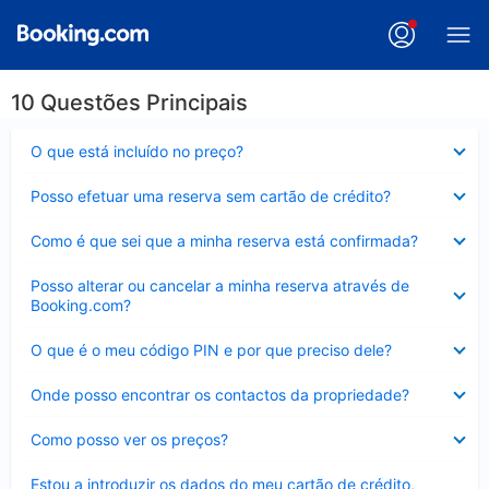
10 Questões Principais
Elemento
O que está incluído no preço?
fechado
Elemento
Posso efetuar uma reserva sem cartão de crédito?
fechado
Elemento
Como é que sei que a minha reserva está confirmada?
fechado
Elemento
Posso alterar ou cancelar a minha reserva através de
fechado
Booking.com?
Elemento
O que é o meu código PIN e por que preciso dele?
fechado
Elemento
Onde posso encontrar os contactos da propriedade?
fechado
Elemento
Como posso ver os preços?
fechado
Elemento
Estou a introduzir os dados do meu cartão de crédito,