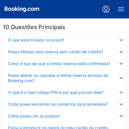
10 Questões Principais
Elemento
O que está incluído no preço?
fechado
Elemento
Posso efetuar uma reserva sem cartão de crédito?
fechado
Elemento
Como é que sei que a minha reserva está confirmada?
fechado
Elemento
Posso alterar ou cancelar a minha reserva através de
fechado
Booking.com?
Elemento
O que é o meu código PIN e por que preciso dele?
fechado
Elemento
Onde posso encontrar os contactos da propriedade?
fechado
Elemento
Como posso ver os preços?
fechado
Elemento
Estou a introduzir os dados do meu cartão de crédito,