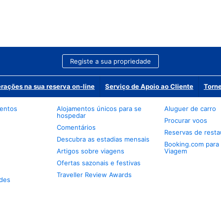
Registe a sua propriedade
erações na sua reserva on-line
Serviço de Apoio ao Cliente
Torne
mentos
Alojamentos únicos para se
Aluguer de carro
hospedar
Procurar voos
Comentários
Reservas de resta
Descubra as estadias mensais
Booking.com para
Artigos sobre viagens
Viagem
Ofertas sazonais e festivas
Traveller Review Awards
des