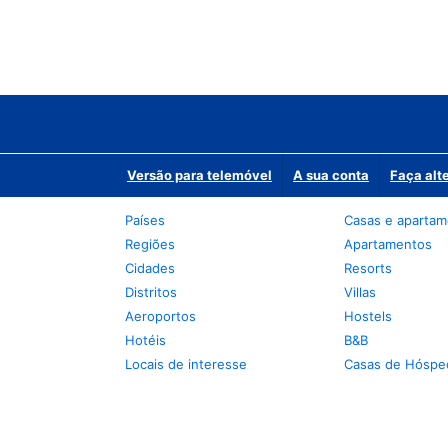
Versão para telemóvel
A sua conta
Faça alt
Países
Casas e aparta
Regiões
Apartamentos
Cidades
Resorts
Distritos
Villas
Aeroportos
Hostels
Hotéis
B&B
Locais de interesse
Casas de Hóspe