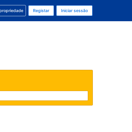
om a sua reserva
 propriedade
Registar
Iniciar sessão
 atual é EUR
u idioma atual é Português