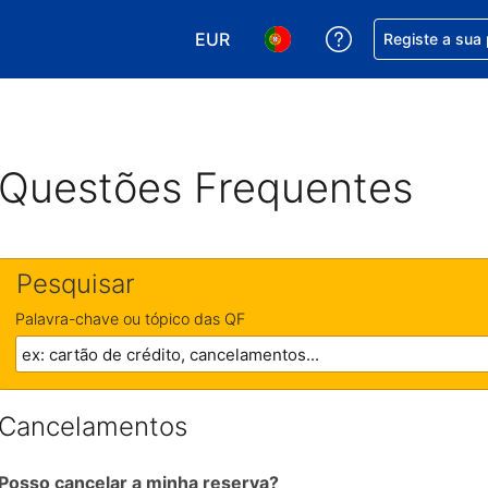
EUR
Obtenha ajuda c
Registe a sua
Escolha a sua moeda. A sua moeda
Escolha o seu idioma. O se
Questões Frequentes
Pesquisar
Palavra-chave ou tópico das QF
Cancelamentos
Posso cancelar a minha reserva?