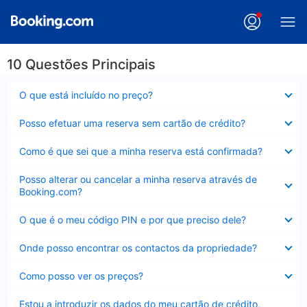
10 Questões Principais
Elemento
O que está incluído no preço?
fechado
Elemento
Posso efetuar uma reserva sem cartão de crédito?
fechado
Elemento
Como é que sei que a minha reserva está confirmada?
fechado
Elemento
Posso alterar ou cancelar a minha reserva através de
fechado
Booking.com?
Elemento
O que é o meu código PIN e por que preciso dele?
fechado
Elemento
Onde posso encontrar os contactos da propriedade?
fechado
Elemento
Como posso ver os preços?
fechado
Elemento
Estou a introduzir os dados do meu cartão de crédito,