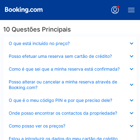
10 Questões Principais
Elemento
O que está incluído no preço?
fechado
Elemento
Posso efetuar uma reserva sem cartão de crédito?
fechado
Elemento
Como é que sei que a minha reserva está confirmada?
fechado
Elemento
Posso alterar ou cancelar a minha reserva através de
fechado
Booking.com?
Elemento
O que é o meu código PIN e por que preciso dele?
fechado
Elemento
Onde posso encontrar os contactos da propriedade?
fechado
Elemento
Como posso ver os preços?
fechado
Elemento
Estou a introduzir os dados do meu cartão de crédito,