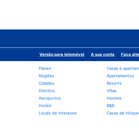
Versão para telemóvel
A sua conta
Faça alt
Países
Casas e aparta
Regiões
Apartamentos
Cidades
Resorts
Distritos
Villas
Aeroportos
Hostels
Hotéis
B&B
Locais de interesse
Casas de Hóspe