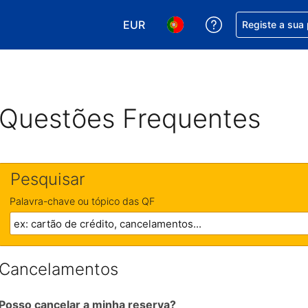
EUR
Obtenha ajuda c
Registe a sua
Escolha a sua moeda. A sua moeda
Escolha o seu idioma. O se
Questões Frequentes
Pesquisar
Palavra-chave ou tópico das QF
Cancelamentos
Posso cancelar a minha reserva?