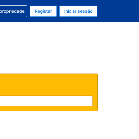
om a sua reserva
 propriedade
Registar
Iniciar sessão
 atual é EUR
u idioma atual é Português