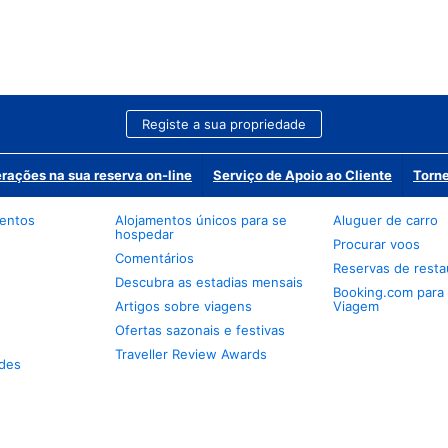
Registe a sua propriedade
erações na sua reserva on-line
Serviço de Apoio ao Cliente
Torne
mentos
Alojamentos únicos para se
Aluguer de carro
hospedar
Procurar voos
Comentários
Reservas de resta
Descubra as estadias mensais
Booking.com para
Artigos sobre viagens
Viagem
Ofertas sazonais e festivas
Traveller Review Awards
des