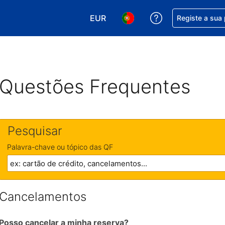
EUR
Obtenha ajuda c
Registe a sua
Escolha a sua moeda. A sua moeda
Escolha o seu idioma. O se
Questões Frequentes
Pesquisar
Palavra-chave ou tópico das QF
Cancelamentos
Posso cancelar a minha reserva?