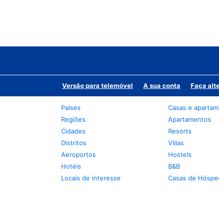
Versão para telemóvel
A sua conta
Faça alt
Países
Casas e aparta
Regiões
Apartamentos
Cidades
Resorts
Distritos
Villas
Aeroportos
Hostels
Hotéis
B&B
Locais de interesse
Casas de Hóspe