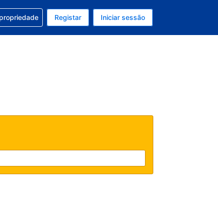
om a sua reserva
 propriedade
Registar
Iniciar sessão
 atual é EUR
u idioma atual é Português