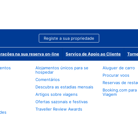
Registe a sua propriedade
erações na sua reserva on-line
Serviço de Apoio ao Cliente
Torne
mentos
Alojamentos únicos para se
Aluguer de carro
hospedar
Procurar voos
Comentários
Reservas de resta
Descubra as estadias mensais
Booking.com para
Artigos sobre viagens
Viagem
Ofertas sazonais e festivas
Traveller Review Awards
des