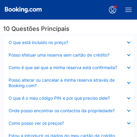
10 Questões Principais
Elemento
O que está incluído no preço?
fechado
Elemento
Posso efetuar uma reserva sem cartão de crédito?
fechado
Elemento
Como é que sei que a minha reserva está confirmada?
fechado
Elemento
Posso alterar ou cancelar a minha reserva através de
fechado
Booking.com?
Elemento
O que é o meu código PIN e por que preciso dele?
fechado
Elemento
Onde posso encontrar os contactos da propriedade?
fechado
Elemento
Como posso ver os preços?
fechado
Elemento
Estou a introduzir os dados do meu cartão de crédito,