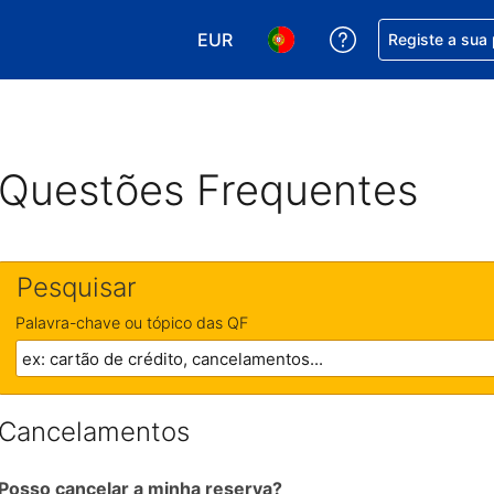
EUR
Obtenha ajuda c
Registe a sua
Escolha a sua moeda. A sua moeda
Escolha o seu idioma. O se
Questões Frequentes
Pesquisar
Palavra-chave ou tópico das QF
Cancelamentos
Posso cancelar a minha reserva?