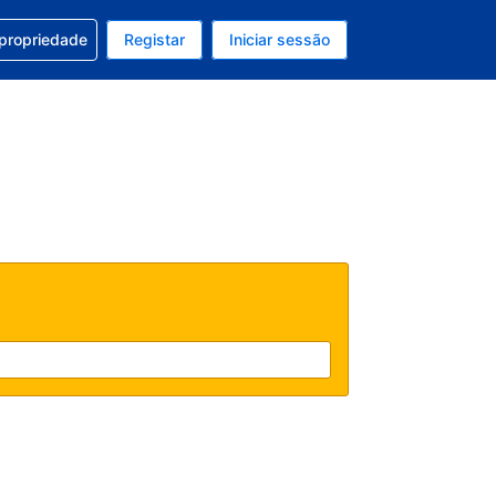
om a sua reserva
 propriedade
Registar
Iniciar sessão
 atual é EUR
u idioma atual é Português