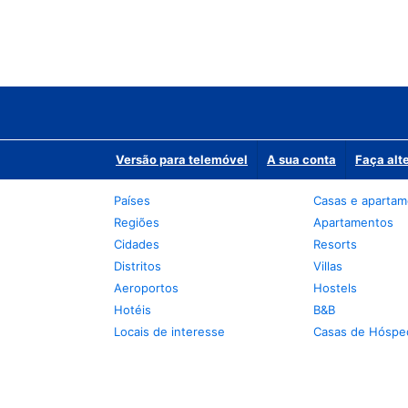
Versão para telemóvel
A sua conta
Faça alt
Países
Casas e aparta
Regiões
Apartamentos
Cidades
Resorts
Distritos
Villas
Aeroportos
Hostels
Hotéis
B&B
Locais de interesse
Casas de Hóspe