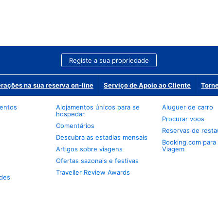
Registe a sua propriedade
erações na sua reserva on-line
Serviço de Apoio ao Cliente
Torne
mentos
Alojamentos únicos para se
Aluguer de carro
hospedar
Procurar voos
Comentários
Reservas de resta
Descubra as estadias mensais
Booking.com para
Artigos sobre viagens
Viagem
Ofertas sazonais e festivas
Traveller Review Awards
des