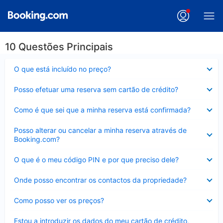
10 Questões Principais
Elemento
O que está incluído no preço?
fechado
Elemento
Posso efetuar uma reserva sem cartão de crédito?
fechado
Elemento
Como é que sei que a minha reserva está confirmada?
fechado
Elemento
Posso alterar ou cancelar a minha reserva através de
fechado
Booking.com?
Elemento
O que é o meu código PIN e por que preciso dele?
fechado
Elemento
Onde posso encontrar os contactos da propriedade?
fechado
Elemento
Como posso ver os preços?
fechado
Elemento
Estou a introduzir os dados do meu cartão de crédito,