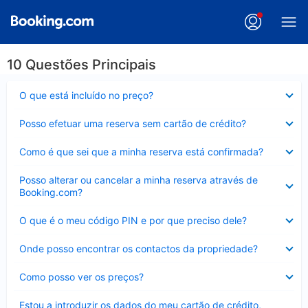
10 Questões Principais
Elemento
O que está incluído no preço?
fechado
Elemento
Posso efetuar uma reserva sem cartão de crédito?
fechado
Elemento
Como é que sei que a minha reserva está confirmada?
fechado
Elemento
Posso alterar ou cancelar a minha reserva através de
fechado
Booking.com?
Elemento
O que é o meu código PIN e por que preciso dele?
fechado
Elemento
Onde posso encontrar os contactos da propriedade?
fechado
Elemento
Como posso ver os preços?
fechado
Elemento
Estou a introduzir os dados do meu cartão de crédito,