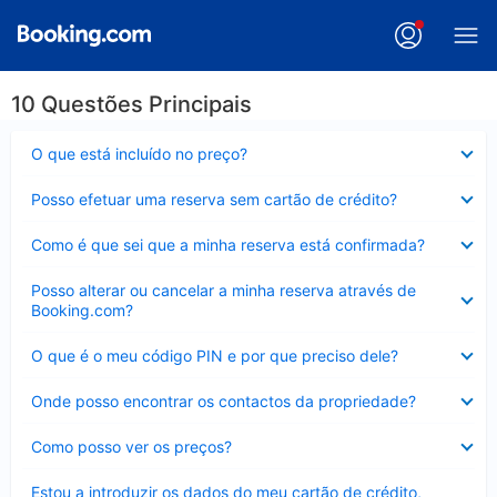
10 Questões Principais
Elemento
O que está incluído no preço?
fechado
Elemento
Posso efetuar uma reserva sem cartão de crédito?
fechado
Elemento
Como é que sei que a minha reserva está confirmada?
fechado
Elemento
Posso alterar ou cancelar a minha reserva através de
fechado
Booking.com?
Elemento
O que é o meu código PIN e por que preciso dele?
fechado
Elemento
Onde posso encontrar os contactos da propriedade?
fechado
Elemento
Como posso ver os preços?
fechado
Elemento
Estou a introduzir os dados do meu cartão de crédito,