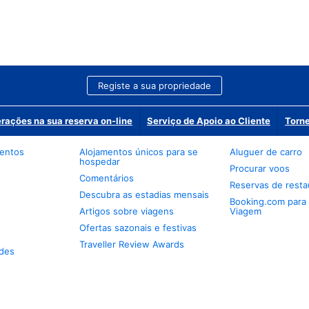
Registe a sua propriedade
erações na sua reserva on-line
Serviço de Apoio ao Cliente
Torne
mentos
Alojamentos únicos para se
Aluguer de carro
hospedar
Procurar voos
Comentários
Reservas de resta
Descubra as estadias mensais
Booking.com para
Artigos sobre viagens
Viagem
Ofertas sazonais e festivas
Traveller Review Awards
des