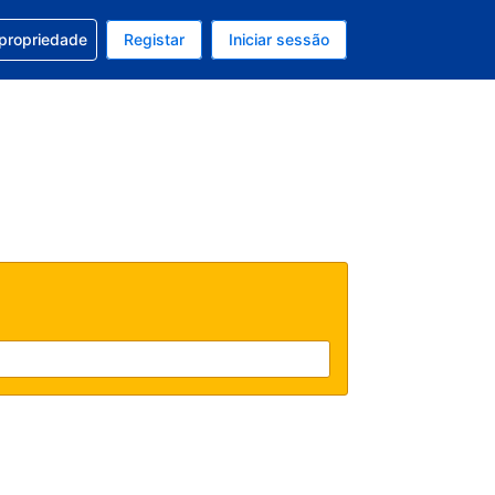
om a sua reserva
 propriedade
Registar
Iniciar sessão
atual é Dólar dos EUA
u idioma atual é Português