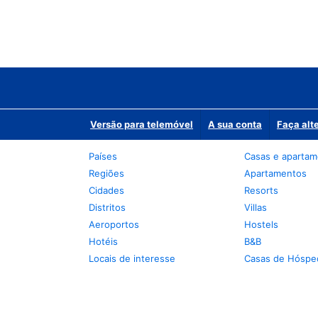
Versão para telemóvel
A sua conta
Faça alt
Países
Casas e aparta
Regiões
Apartamentos
Cidades
Resorts
Distritos
Villas
Aeroportos
Hostels
Hotéis
B&B
Locais de interesse
Casas de Hóspe