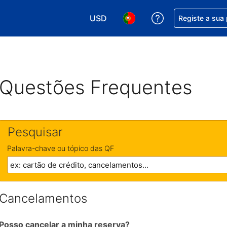
USD
Obtenha ajuda c
Registe a sua
Escolha a sua moeda. A sua moeda 
Escolha o seu idioma. O se
Questões Frequentes
Pesquisar
Palavra-chave ou tópico das QF
Cancelamentos
Posso cancelar a minha reserva?