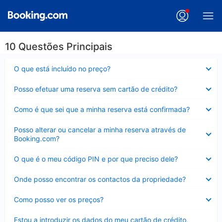
10 Questões Principais
Elemento
O que está incluído no preço?
fechado
Elemento
Posso efetuar uma reserva sem cartão de crédito?
fechado
Elemento
Como é que sei que a minha reserva está confirmada?
fechado
Elemento
Posso alterar ou cancelar a minha reserva através de
fechado
Booking.com?
Elemento
O que é o meu código PIN e por que preciso dele?
fechado
Elemento
Onde posso encontrar os contactos da propriedade?
fechado
Elemento
Como posso ver os preços?
fechado
Elemento
Estou a introduzir os dados do meu cartão de crédito,