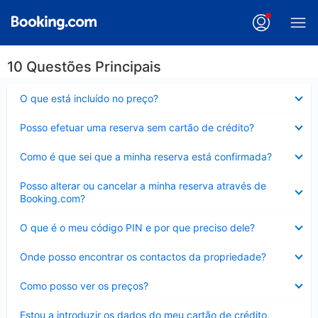
10 Questões Principais
Elemento
O que está incluído no preço?
fechado
Elemento
Posso efetuar uma reserva sem cartão de crédito?
fechado
Elemento
Como é que sei que a minha reserva está confirmada?
fechado
Elemento
Posso alterar ou cancelar a minha reserva através de
fechado
Booking.com?
Elemento
O que é o meu código PIN e por que preciso dele?
fechado
Elemento
Onde posso encontrar os contactos da propriedade?
fechado
Elemento
Como posso ver os preços?
fechado
Elemento
Estou a introduzir os dados do meu cartão de crédito,