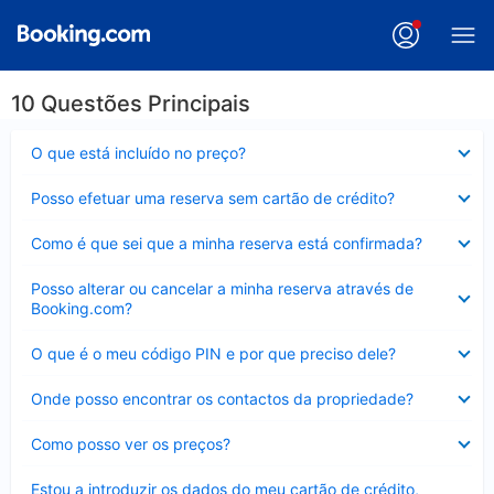
10 Questões Principais
Elemento
O que está incluído no preço?
fechado
Elemento
Posso efetuar uma reserva sem cartão de crédito?
fechado
Elemento
Como é que sei que a minha reserva está confirmada?
fechado
Elemento
Posso alterar ou cancelar a minha reserva através de
fechado
Booking.com?
Elemento
O que é o meu código PIN e por que preciso dele?
fechado
Elemento
Onde posso encontrar os contactos da propriedade?
fechado
Elemento
Como posso ver os preços?
fechado
Elemento
Estou a introduzir os dados do meu cartão de crédito,