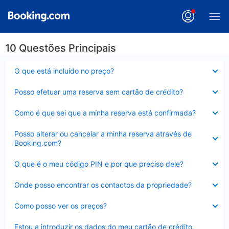
10 Questões Principais
Elemento
O que está incluído no preço?
fechado
Elemento
Posso efetuar uma reserva sem cartão de crédito?
fechado
Elemento
Como é que sei que a minha reserva está confirmada?
fechado
Elemento
Posso alterar ou cancelar a minha reserva através de
fechado
Booking.com?
Elemento
O que é o meu código PIN e por que preciso dele?
fechado
Elemento
Onde posso encontrar os contactos da propriedade?
fechado
Elemento
Como posso ver os preços?
fechado
Elemento
Estou a introduzir os dados do meu cartão de crédito,