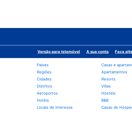
Versão para telemóvel
A sua conta
Faça alt
Países
Casas e aparta
Regiões
Apartamentos
Cidades
Resorts
Distritos
Villas
Aeroportos
Hostels
Hotéis
B&B
Locais de interesse
Casas de Hóspe