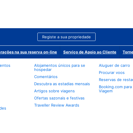
Registe a sua propriedade
erações na sua reserva on-line
Serviço de Apoio ao Cliente
Torne
mentos
Alojamentos únicos para se
Aluguer de carro
hospedar
Procurar voos
Comentários
Reservas de resta
Descubra as estadias mensais
Booking.com para
Artigos sobre viagens
Viagem
Ofertas sazonais e festivas
Traveller Review Awards
des