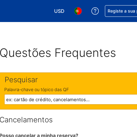
USD
Obtenha ajuda c
Registe a sua
Escolha a sua moeda. A sua moeda 
Escolha o seu idioma. O se
Questões Frequentes
Pesquisar
Palavra-chave ou tópico das QF
Cancelamentos
Posso cancelar a minha reserva?