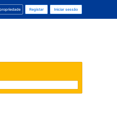
om a sua reserva
 propriedade
Registar
Iniciar sessão
atual é Dólar dos EUA
u idioma atual é Português