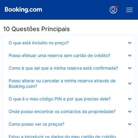
10 Questões Principais
Elemento
O que está incluído no preço?
fechado
Elemento
Posso efetuar uma reserva sem cartão de crédito?
fechado
Elemento
Como é que sei que a minha reserva está confirmada?
fechado
Elemento
Posso alterar ou cancelar a minha reserva através de
fechado
Booking.com?
Elemento
O que é o meu código PIN e por que preciso dele?
fechado
Elemento
Onde posso encontrar os contactos da propriedade?
fechado
Elemento
Como posso ver os preços?
fechado
Elemento
Estou a introduzir os dados do meu cartão de crédito,