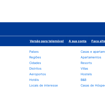
Versão para telemóvel
A sua conta
Faça alt
Países
Casas e aparta
Regiões
Apartamentos
Cidades
Resorts
Distritos
Villas
Aeroportos
Hostels
Hotéis
B&B
Locais de interesse
Casas de Hóspe