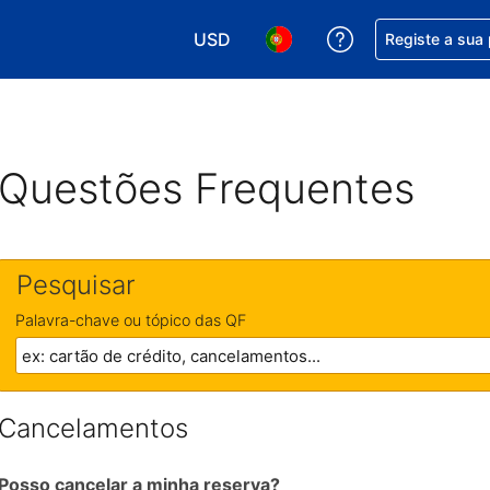
USD
Obtenha ajuda c
Registe a sua
Escolha a sua moeda. A sua moeda 
Escolha o seu idioma. O se
Questões Frequentes
Pesquisar
Palavra-chave ou tópico das QF
Cancelamentos
Posso cancelar a minha reserva?