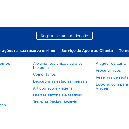
Registe a sua propriedade
erações na sua reserva on-line
Serviço de Apoio ao Cliente
Torne
mentos
Alojamentos únicos para se
Aluguer de carro
hospedar
Procurar voos
Comentários
Reservas de resta
Descubra as estadias mensais
Booking.com para
Artigos sobre viagens
Viagem
Ofertas sazonais e festivas
Traveller Review Awards
des