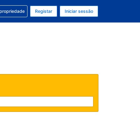
om a sua reserva
 propriedade
Registar
Iniciar sessão
atual é Dólar dos EUA
u idioma atual é Português