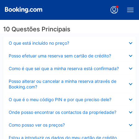
10 Questões Principais
Elemento
O que está incluído no preço?
fechado
Elemento
Posso efetuar uma reserva sem cartão de crédito?
fechado
Elemento
Como é que sei que a minha reserva está confirmada?
fechado
Elemento
Posso alterar ou cancelar a minha reserva através de
fechado
Booking.com?
Elemento
O que é o meu código PIN e por que preciso dele?
fechado
Elemento
Onde posso encontrar os contactos da propriedade?
fechado
Elemento
Como posso ver os preços?
fechado
Elemento
Estou a introduzir os dados do meu cartão de crédito,