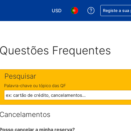
USD
Obtenha ajuda c
Registe a sua
Escolha a sua moeda. A sua moeda 
Escolha o seu idioma. O se
Questões Frequentes
Pesquisar
Palavra-chave ou tópico das QF
Cancelamentos
Posso cancelar a minha reserva?