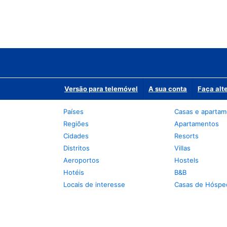
Versão para telemóvel
A sua conta
Faça alt
Países
Casas e aparta
Regiões
Apartamentos
Cidades
Resorts
Distritos
Villas
Aeroportos
Hostels
Hotéis
B&B
Locais de interesse
Casas de Hóspe