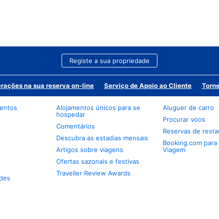
Registe a sua propriedade
erações na sua reserva on-line
Serviço de Apoio ao Cliente
Torne
mentos
Alojamentos únicos para se
Aluguer de carro
hospedar
Procurar voos
Comentários
Reservas de resta
Descubra as estadias mensais
Booking.com para
Artigos sobre viagens
Viagem
Ofertas sazonais e festivas
Traveller Review Awards
des