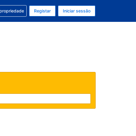
om a sua reserva
 propriedade
Registar
Iniciar sessão
atual é Dólar dos EUA
u idioma atual é Português