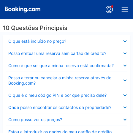
10 Questões Principais
Elemento
O que está incluído no preço?
fechado
Elemento
Posso efetuar uma reserva sem cartão de crédito?
fechado
Elemento
Como é que sei que a minha reserva está confirmada?
fechado
Elemento
Posso alterar ou cancelar a minha reserva através de
fechado
Booking.com?
Elemento
O que é o meu código PIN e por que preciso dele?
fechado
Elemento
Onde posso encontrar os contactos da propriedade?
fechado
Elemento
Como posso ver os preços?
fechado
Elemento
Estou a introduzir os dados do meu cartão de crédito,