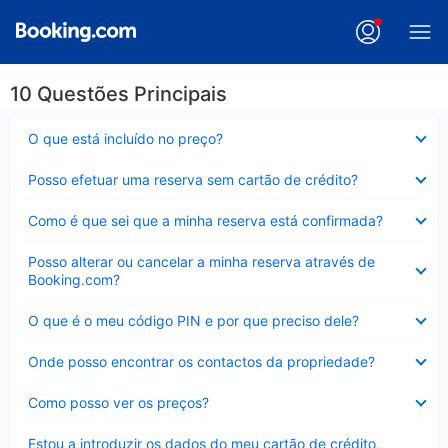
10 Questões Principais
Elemento
O que está incluído no preço?
fechado
Elemento
Posso efetuar uma reserva sem cartão de crédito?
fechado
Elemento
Como é que sei que a minha reserva está confirmada?
fechado
Elemento
Posso alterar ou cancelar a minha reserva através de
fechado
Booking.com?
Elemento
O que é o meu código PIN e por que preciso dele?
fechado
Elemento
Onde posso encontrar os contactos da propriedade?
fechado
Elemento
Como posso ver os preços?
fechado
Elemento
Estou a introduzir os dados do meu cartão de crédito,