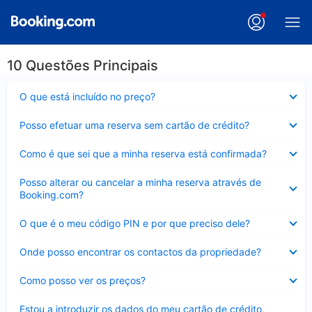
10 Questões Principais
Elemento
O que está incluído no preço?
fechado
Elemento
Posso efetuar uma reserva sem cartão de crédito?
fechado
Elemento
Como é que sei que a minha reserva está confirmada?
fechado
Elemento
Posso alterar ou cancelar a minha reserva através de
fechado
Booking.com?
Elemento
O que é o meu código PIN e por que preciso dele?
fechado
Elemento
Onde posso encontrar os contactos da propriedade?
fechado
Elemento
Como posso ver os preços?
fechado
Elemento
Estou a introduzir os dados do meu cartão de crédito,