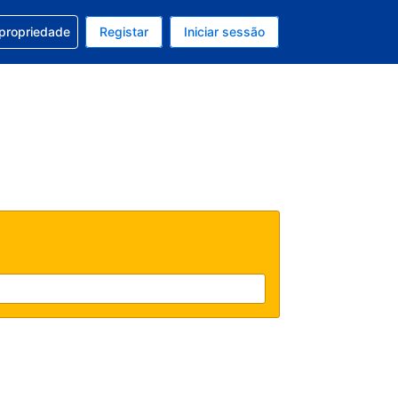
om a sua reserva
 propriedade
Registar
Iniciar sessão
 atual é EUR
u idioma atual é Português