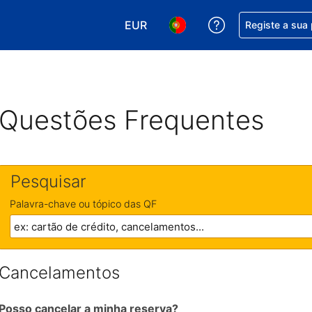
EUR
Obtenha ajuda c
Registe a sua
Escolha a sua moeda. A sua moeda
Escolha o seu idioma. O se
Questões Frequentes
Pesquisar
Palavra-chave ou tópico das QF
Cancelamentos
Posso cancelar a minha reserva?