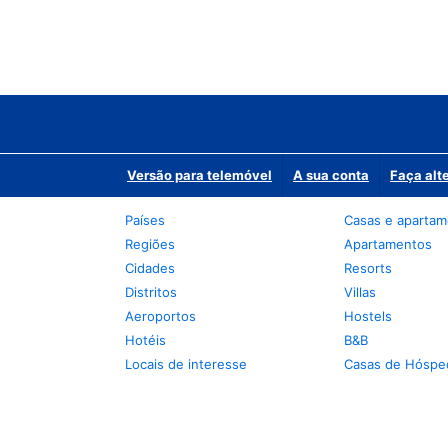
Versão para telemóvel
A sua conta
Faça alt
Países
Casas e aparta
Regiões
Apartamentos
Cidades
Resorts
Distritos
Villas
Aeroportos
Hostels
Hotéis
B&B
Locais de interesse
Casas de Hóspe