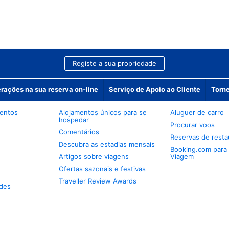
Registe a sua propriedade
erações na sua reserva on-line
Serviço de Apoio ao Cliente
Torne
mentos
Alojamentos únicos para se
Aluguer de carro
hospedar
Procurar voos
Comentários
Reservas de resta
Descubra as estadias mensais
Booking.com para
Artigos sobre viagens
Viagem
Ofertas sazonais e festivas
Traveller Review Awards
des