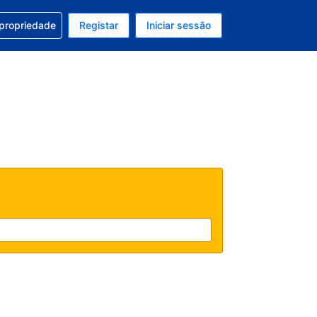
om a sua reserva
 propriedade
Registar
Iniciar sessão
atual é Dólar dos EUA
u idioma atual é Português