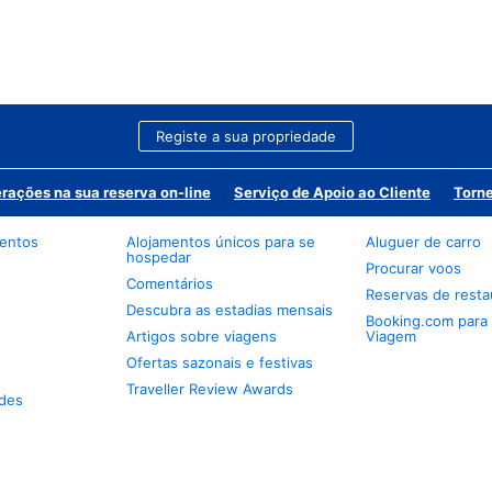
Registe a sua propriedade
erações na sua reserva on-line
Serviço de Apoio ao Cliente
Torne
mentos
Alojamentos únicos para se
Aluguer de carro
hospedar
Procurar voos
Comentários
Reservas de resta
Descubra as estadias mensais
Booking.com para
Artigos sobre viagens
Viagem
Ofertas sazonais e festivas
Traveller Review Awards
des