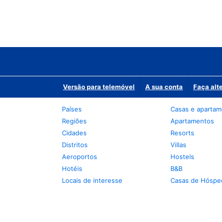
Versão para telemóvel
A sua conta
Faça alt
Países
Casas e aparta
Regiões
Apartamentos
Cidades
Resorts
Distritos
Villas
Aeroportos
Hostels
Hotéis
B&B
Locais de interesse
Casas de Hóspe