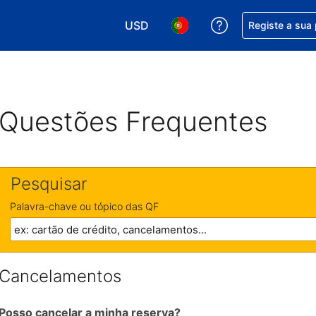
USD
Obtenha ajuda c
Registe a sua
Escolha a sua moeda. A sua moeda 
Escolha o seu idioma. O se
Questões Frequentes
Pesquisar
Palavra-chave ou tópico das QF
Cancelamentos
Posso cancelar a minha reserva?