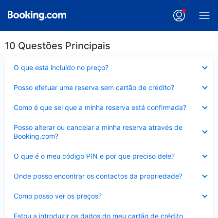
10 Questões Principais
Elemento
O que está incluído no preço?
fechado
Elemento
Posso efetuar uma reserva sem cartão de crédito?
fechado
Elemento
Como é que sei que a minha reserva está confirmada?
fechado
Elemento
Posso alterar ou cancelar a minha reserva através de
fechado
Booking.com?
Elemento
O que é o meu código PIN e por que preciso dele?
fechado
Elemento
Onde posso encontrar os contactos da propriedade?
fechado
Elemento
Como posso ver os preços?
fechado
Elemento
Estou a introduzir os dados do meu cartão de crédito,