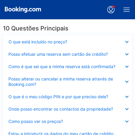
10 Questões Principais
Elemento
O que está incluído no preço?
fechado
Elemento
Posso efetuar uma reserva sem cartão de crédito?
fechado
Elemento
Como é que sei que a minha reserva está confirmada?
fechado
Elemento
Posso alterar ou cancelar a minha reserva através de
fechado
Booking.com?
Elemento
O que é o meu código PIN e por que preciso dele?
fechado
Elemento
Onde posso encontrar os contactos da propriedade?
fechado
Elemento
Como posso ver os preços?
fechado
Elemento
Estou a introduzir os dados do meu cartão de crédito,