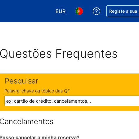
EUR
Obtenha ajuda c
Registe a sua
Escolha a sua moeda. A sua moeda
Escolha o seu idioma. O se
Questões Frequentes
Pesquisar
Palavra-chave ou tópico das QF
Cancelamentos
Posso cancelar a minha reserva?