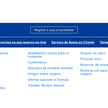
Registe a sua propriedade
erações na sua reserva on-line
Serviço de Apoio ao Cliente
Torne
mentos
Alojamentos únicos para se
Aluguer de carro
hospedar
Procurar voos
Comentários
Reservas de resta
Descubra as estadias mensais
Booking.com para
Artigos sobre viagens
Viagem
Ofertas sazonais e festivas
Traveller Review Awards
des