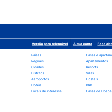
Versão para telemóvel
A sua conta
Faça alt
Países
Casas e aparta
Regiões
Apartamentos
Cidades
Resorts
Distritos
Villas
Aeroportos
Hostels
Hotéis
B&B
Locais de interesse
Casas de Hóspe