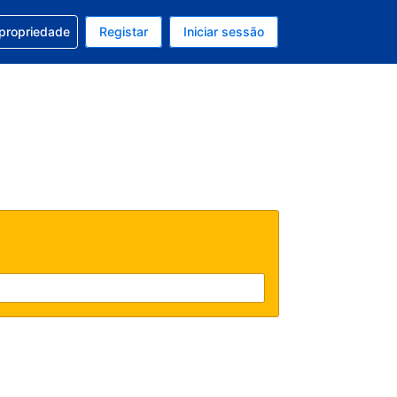
om a sua reserva
 propriedade
Registar
Iniciar sessão
 atual é EUR
u idioma atual é Português