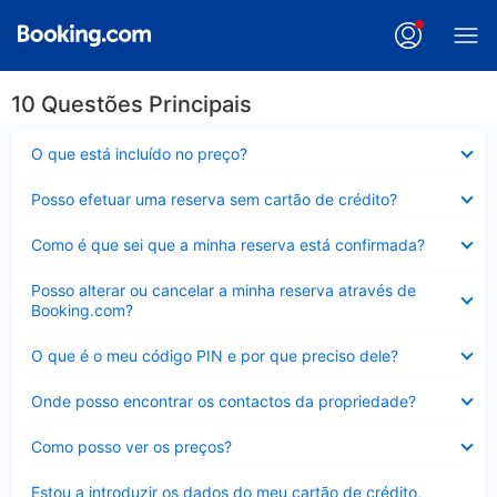
10 Questões Principais
Elemento
O que está incluído no preço?
fechado
Elemento
Posso efetuar uma reserva sem cartão de crédito?
fechado
Elemento
Como é que sei que a minha reserva está confirmada?
fechado
Elemento
Posso alterar ou cancelar a minha reserva através de
fechado
Booking.com?
Elemento
O que é o meu código PIN e por que preciso dele?
fechado
Elemento
Onde posso encontrar os contactos da propriedade?
fechado
Elemento
Como posso ver os preços?
fechado
Elemento
Estou a introduzir os dados do meu cartão de crédito,