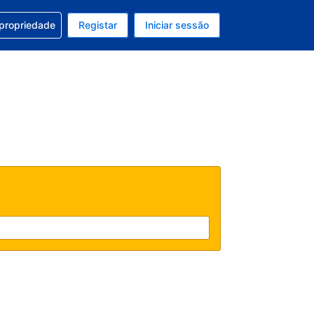
om a sua reserva
 propriedade
Registar
Iniciar sessão
atual é Dólar dos EUA
u idioma atual é Português