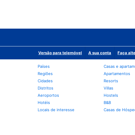
Versão para telemóvel
A sua conta
Faça alt
Países
Casas e aparta
Regiões
Apartamentos
Cidades
Resorts
Distritos
Villas
Aeroportos
Hostels
Hotéis
B&B
Locais de interesse
Casas de Hóspe