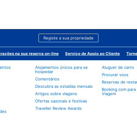
Registe a sua propriedade
erações na sua reserva on-line
Serviço de Apoio ao Cliente
Torne
mentos
Alojamentos únicos para se
Aluguer de carro
hospedar
Procurar voos
Comentários
Reservas de resta
Descubra as estadias mensais
Booking.com para
Artigos sobre viagens
Viagem
Ofertas sazonais e festivas
Traveller Review Awards
des