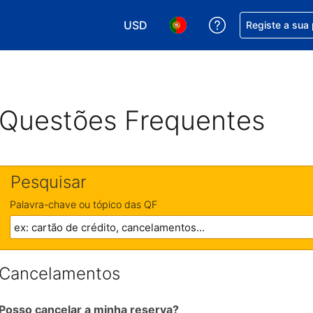
USD
Obtenha ajuda c
Registe a sua
Escolha a sua moeda. A sua moeda 
Escolha o seu idioma. O se
Questões Frequentes
Pesquisar
Palavra-chave ou tópico das QF
Cancelamentos
Posso cancelar a minha reserva?