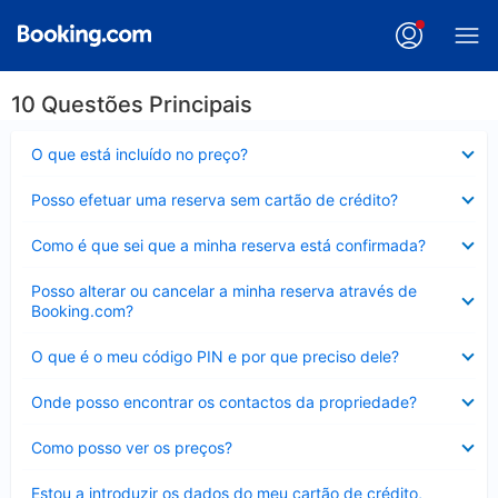
10 Questões Principais
Elemento
O que está incluído no preço?
fechado
Elemento
Posso efetuar uma reserva sem cartão de crédito?
fechado
Elemento
Como é que sei que a minha reserva está confirmada?
fechado
Elemento
Posso alterar ou cancelar a minha reserva através de
fechado
Booking.com?
Elemento
O que é o meu código PIN e por que preciso dele?
fechado
Elemento
Onde posso encontrar os contactos da propriedade?
fechado
Elemento
Como posso ver os preços?
fechado
Elemento
Estou a introduzir os dados do meu cartão de crédito,