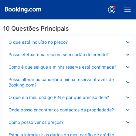
10 Questões Principais
Elemento
O que está incluído no preço?
fechado
Elemento
Posso efetuar uma reserva sem cartão de crédito?
fechado
Elemento
Como é que sei que a minha reserva está confirmada?
fechado
Elemento
Posso alterar ou cancelar a minha reserva através de
fechado
Booking.com?
Elemento
O que é o meu código PIN e por que preciso dele?
fechado
Elemento
Onde posso encontrar os contactos da propriedade?
fechado
Elemento
Como posso ver os preços?
fechado
Elemento
Estou a introduzir os dados do meu cartão de crédito,